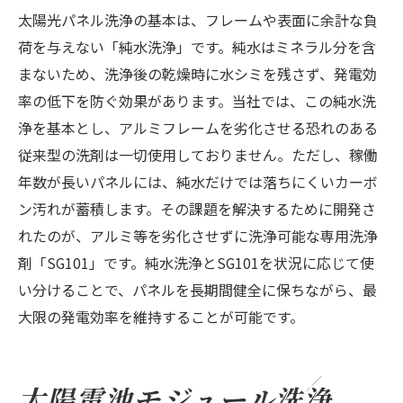
太陽光パネル洗浄の基本は、フレームや表面に余計な負
荷を与えない「純水洗浄」です。純水はミネラル分を含
まないため、洗浄後の乾燥時に水シミを残さず、発電効
率の低下を防ぐ効果があります。当社では、この純水洗
浄を基本とし、アルミフレームを劣化させる恐れのある
従来型の洗剤は一切使用しておりません。ただし、稼働
お問い合わせはこちら
年数が長いパネルには、純水だけでは落ちにくいカーボ
ン汚れが蓄積します。その課題を解決するために開発さ
れたのが、アルミ等を劣化させずに洗浄可能な専用洗浄
剤「SG101」です。純水洗浄とSG101を状況に応じて使
い分けることで、パネルを長期間健全に保ちながら、最
大限の発電効率を維持することが可能です。
太陽電池モジュール洗浄