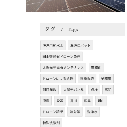
タグ
Tags
洗浄用純水水
洗浄ロボット
国土交通省ドローン免許
太陽光発電所メンテナンス
義務化
ドローンによる診断
鉄粉洗浄
業務用
耐用年数
太陽光パネル
点検
高知
徳島
愛媛
香川
広島
岡山
ドローン診断
熱対策
洗浄水
特殊洗浄剤