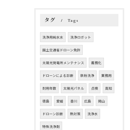
タグ
Tags
洗浄用純水水
洗浄ロボット
国土交通省ドローン免許
太陽光発電所メンテナンス
義務化
ドローンによる診断
鉄粉洗浄
業務用
お問い合わせはこちら
耐用年数
太陽光パネル
点検
高知
徳島
愛媛
香川
広島
岡山
ドローン診断
熱対策
洗浄水
特殊洗浄剤