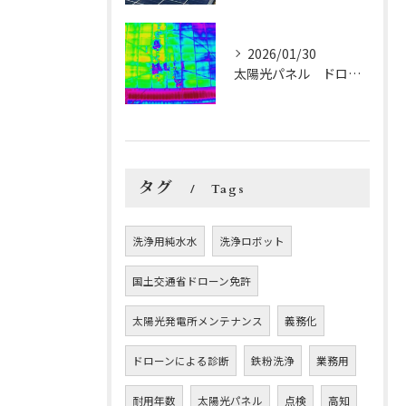
2026/01/30
太陽光パネル ドローン診断20260129
タグ
Tags
洗浄用純水水
洗浄ロボット
国土交通省ドローン免許
太陽光発電所メンテナンス
義務化
ドローンによる診断
鉄粉洗浄
業務用
耐用年数
太陽光パネル
点検
高知