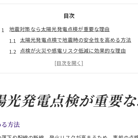
目次
地震対策なら太陽光発電点検が重要な理由
太陽光発電点検で地震時の安全性を高める方法
点検が火災や感電リスク低減に効果的な理由
香川県太陽光ガイドラインと点検の基礎知識
太陽光発電業者選びと点検サポートの重要性
太陽光発電点検で省エネと防災を両立する秘訣
香川県東かがわ市で進める発電設備の安全管理
陽光発電点検が重要な
東かがわ市ガイドラインに基づく点検の要点
点検で実現する発電設備の長期安全維持術
める方法
香川県太陽光補助金令和6年度の活用ポイント
発電設備の点検が住まいの防災力を強化する
の落下や配線の断線、発火リスクが高まるため、事前の点