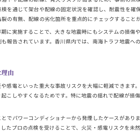
点検を通じて架台や配線の固定状況を確認し、耐震性を確
東かがわ市助成金と太陽光発電点検の関係性
亀裂の有無、配線の劣化箇所を重点的にチェックすること
災害時に備える太陽光発電システム点検方法
早期に実施することで、大きな地震時にもシステムの損傷
停電時の備えに必要な太陽光発電点検手順
例も報告されています。香川県内では、南海トラフ地震へ
専門業者による太陽光発電点検の流れと注意点
災害リスクを減らす太陽光発電点検のポイント
香川県太陽光補助金と点検の実務的な活用法
な理由
住宅用太陽光発電点検で自立運転を確保する
災や感電といった重大な事故リスクを大幅に軽減できます
補助金活用と共に考えたい点検ポイント
き起こしやすくなるためです。特に地震の揺れで配線が損
太陽光発電点検後の補助金申請の進め方
東かがわ市太陽光補助金と点検費用の関係
ことでパワーコンディショナーから発煙したケースがあり
香川県太陽光補助金令和6年度の最新情報
うしたプロの点検を受けることで、火災・感電リスクを未
補助金対象となる点検内容と必要書類の整理