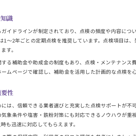
点検結果を活かした補助金活用術の実践法
停電対策で自立運転を最大化する点検のコツ
礎知識
太陽光発電点検で自立運転性能を維持する方法
るガイドラインが制定されており、点検の頻度や内容につ
点検が停電時の電源確保に欠かせない理由
は1～2年ごとの定期点検を推奨しています。点検項目は
災害時に役立つ点検と自立運転の連携ポイント
ります。
太陽光発電点検でトラブル防止対策を強化しよう
関する補助金や助成金の制度もあり、点検・メンテナンス
点検を通じて自立運転の信頼性を高める秘訣
ホームページで確認し、補助金を活用した計画的な点検を
ガイドラインに基づく点検と管理で安心生活
香川県太陽光ガイドラインと点検の重要関係
重要性
ガイドライン遵守が安全な発電生活を支える
めには、信頼できる業者選びと充実した点検サポートが不
太陽光発電点検で安心な住環境を実現する方法
の気象条件や塩害・鉄粉対策にも対応できるノウハウが重
点検記録管理とガイドライン運用のポイント
生時も迅速に対応してもらえます。
香川県太陽光発電業者との連携で安心を確保