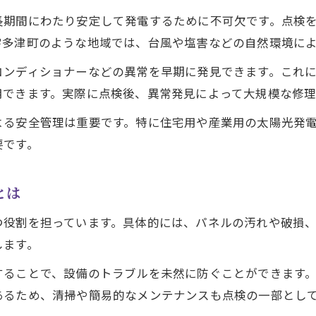
太陽光発電 点検で見逃しやすい注意点
長期間にわたり安定して発電するために不可欠です。点検
宇多津町のような地域では、台風や塩害などの自然環境に
設備ごとに異なる太陽光発電 点検のコツ
法律上の点検義務と実際の現場事情
コンディショナーなどの異常を早期に発見できます。これ
用できます。実際に点検後、異常発見によって大規模な修
太陽光発電 点検義務の法的根拠と実態解説
再エネ特措法に基づく太陽光発電 点検の範囲
よる安全管理は重要です。特に住宅用や産業用の太陽光発
太陽光発電 点検義務の有無と設備条件の関係
要です。
現場でよくある太陽光発電 点検義務の誤解
太陽光発電 点検を巡る法令遵守のポイント
とは
設備を長持ちさせる点検費用の考え方
つ役割を担っています。具体的には、パネルの汚れや破損
太陽光発電 点検費用の内訳と比較ポイント
します。
追加料金に注意したい太陽光発電 点検費用
することで、設備のトラブルを未然に防ぐことができます
点検費用を抑える太陽光発電の選択術
あるため、清掃や簡易的なメンテナンスも点検の一部とし
太陽光発電 点検費用と長期的コスト削減法