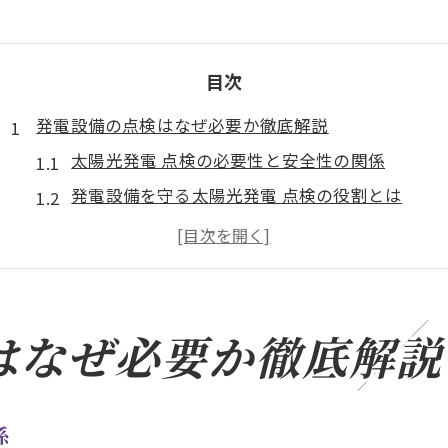
目次
発電設備の点検はなぜ必要か徹底解説
太陽光発電 点検の必要性と安全性の関係
発電設備を守る太陽光発電 点検の役割とは
点検不足が招く太陽光発電のリスクまとめ
太陽光発電 点検が設備寿命に与える影響
点検の有無で変わる太陽光発電の信頼性
太陽光発電を守る適切な点検方法とは
はなぜ必要か徹底解説
太陽光発電 点検の基本工程とチェック項目
効率維持に欠かせない太陽光発電 点検手順
係
発電量を守るための点検頻度と実践方法