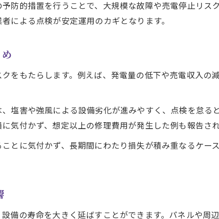
の予防的措置を行うことで、大規模な故障や売電停止リス
信頼できる業者選びと太陽光発電 点検費用
業者による点検が安定運用のカギとなります。
点検を怠った場合のリスクと回避策
太陽光発電 点検を怠ると発生する主な危険
とめ
発電量低下を防ぐための太陽光発電 点検計画
スクをもたらします。例えば、発電量の低下や売電収入の
太陽光発電 点検不足による保証失効リスク
火災や漏電を防ぐ太陽光発電 点検の重要性
は、塩害や強風による設備劣化が進みやすく、点検を怠る
太陽光発電 点検と安心運用に必要な対策
損に気付かず、想定以上の修理費用が発生した例も報告さ
売電収入維持へ太陽光点検の実践知識
ることに気付かず、長期間にわたり損失が積み重なるケー
売電収入を守る太陽光発電 点検のコツと実践例
太陽光発電 点検で発電効率を保つ具体策
点検報告書の読み方と売電収入の関係性
響
太陽光発電 点検の記録管理とトラブル予防
、設備の寿命を大きく延ばすことができます。パネルや周